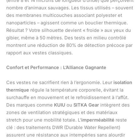
(entre 8 et 14 microns de longueur d’onde) que perçoivent
nombre d’animaux sauvages. Les tissus utilisés – souvent
des membranes multicouches associant polyester et
nanoparticles – agissent comme un bouclier thermique.
Résultat ? Votre silhouette devient « froide » aux yeux du
gibier, même à 50 mètres. Des tests en milieu contrôlé
montrent une réduction de 80% de détection précoce par
rapport aux vestes classiques.
Confort et Performance : L’Alliance Gagnante
Ces vestes ne sacrifient rien à l’ergonomie. Leur
isolation
thermique
régule la température corporelle, évitant la
surchauffe en mouvement et le refroidissement à l’affût.
Des marques comme
KUIU
ou
SITKA Gear
intègrent des
zones de ventilation stratégiques et des matériaux
stretch pour une mobilité totale. L’
imperméabilité
reste
clé : des traitements DWR (Durable Water Repellent)
assurent une résistance aux intempéries sans alourdir