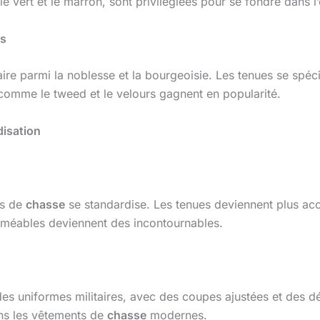
 vert et le marron, sont privilégiées pour se fondre dans l
es
aire parmi la noblesse et la bourgeoisie. Les tenues se spéci
 comme le tweed et le velours gagnent en popularité.
rdisation
ts de
chasse
se standardise. Les tenues deviennent plus acce
erméables deviennent des incontournables.
 des uniformes militaires, avec des coupes ajustées et des d
ans les vêtements de
chasse
modernes.