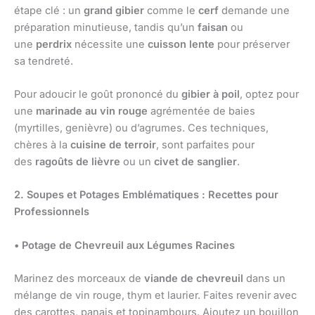
étape clé : un
grand gibier
comme le
cerf
demande une
préparation minutieuse, tandis qu’un
faisan
ou
une
perdrix
nécessite une
cuisson lente
pour préserver
sa tendreté.
Pour adoucir le goût prononcé du
gibier à poil
, optez pour
une
marinade au vin rouge
agrémentée de baies
(myrtilles, genièvre) ou d’agrumes. Ces techniques,
chères à la
cuisine de terroir
, sont parfaites pour
des
ragoûts de lièvre
ou un
civet de sanglier
.
2. Soupes et Potages Emblématiques : Recettes pour
Professionnels
• Potage de Chevreuil aux Légumes Racines
Marinez des morceaux de
viande de chevreuil
dans un
mélange de vin rouge, thym et laurier. Faites revenir avec
des carottes, panais et topinambours. Ajoutez un bouillon