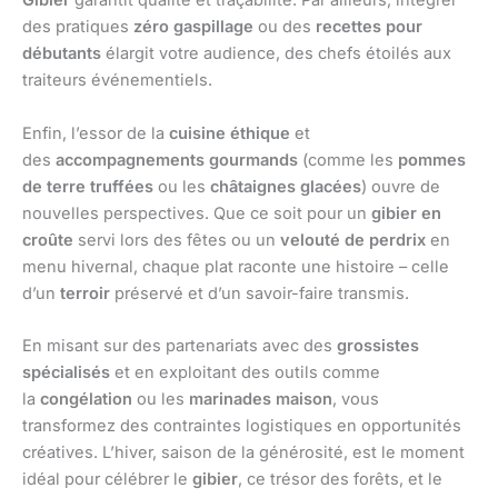
Gibier
garantit qualité et traçabilité. Par ailleurs, intégrer
des pratiques
zéro gaspillage
ou des
recettes pour
débutants
élargit votre audience, des chefs étoilés aux
traiteurs événementiels.
Enfin, l’essor de la
cuisine éthique
et
des
accompagnements gourmands
(comme les
pommes
de terre truffées
ou les
châtaignes glacées
) ouvre de
nouvelles perspectives. Que ce soit pour un
gibier en
croûte
servi lors des fêtes ou un
velouté de perdrix
en
menu hivernal, chaque plat raconte une histoire – celle
d’un
terroir
préservé et d’un savoir-faire transmis.
En misant sur des partenariats avec des
grossistes
spécialisés
et en exploitant des outils comme
la
congélation
ou les
marinades maison
, vous
transformez des contraintes logistiques en opportunités
créatives. L’hiver, saison de la générosité, est le moment
idéal pour célébrer le
gibier
, ce trésor des forêts, et le