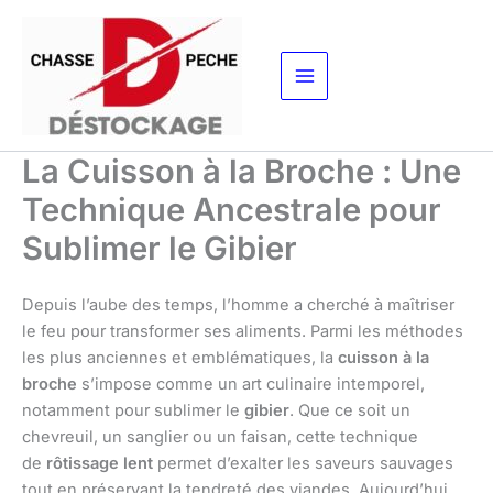
Aller
au
contenu
La Cuisson à la Broche : Une
Technique Ancestrale pour
Sublimer le Gibier
Depuis l’aube des temps, l’homme a cherché à maîtriser
le feu pour transformer ses aliments. Parmi les méthodes
les plus anciennes et emblématiques, la
cuisson à la
broche
s’impose comme un art culinaire intemporel,
notamment pour sublimer le
gibier
. Que ce soit un
chevreuil, un sanglier ou un faisan, cette technique
de
rôtissage lent
permet d’exalter les saveurs sauvages
tout en préservant la tendreté des viandes. Aujourd’hui,