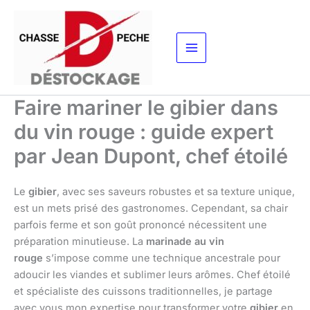
Aller
au
contenu
Faire mariner le gibier dans
du vin rouge : guide expert
par Jean Dupont, chef étoilé
Le
gibier
, avec ses saveurs robustes et sa texture unique,
est un mets prisé des gastronomes. Cependant, sa chair
parfois ferme et son goût prononcé nécessitent une
préparation minutieuse. La
marinade au vin
rouge
s’impose comme une technique ancestrale pour
adoucir les viandes et sublimer leurs arômes. Chef étoilé
et spécialiste des cuissons traditionnelles, je partage
avec vous mon expertise pour transformer votre
gibier
en