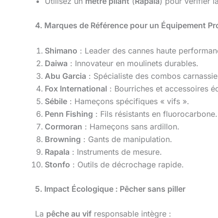
Utilisez un
mètre pliant
(
Rapala
) pour vérifier l
4. Marques de Référence pour un Équipement Pr
Shimano
: Leader des cannes haute performan
Daiwa
: Innovateur en moulinets durables.
Abu Garcia
: Spécialiste des combos carnassie
Fox International
: Bourriches et accessoires 
Sébile
: Hameçons spécifiques « vifs ».
Penn Fishing
: Fils résistants en fluorocarbone.
Cormoran
: Hameçons sans ardillon.
Browning
: Gants de manipulation.
Rapala
: Instruments de mesure.
Stonfo
: Outils de décrochage rapide.
5. Impact Écologique : Pêcher sans piller
La
pêche au vif
responsable intègre :