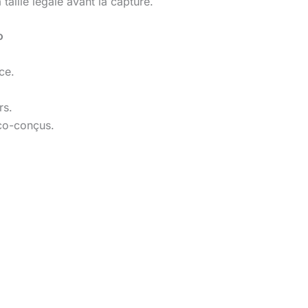
a taille légale avant la capture.
o
ce.
rs.
éco-conçus.