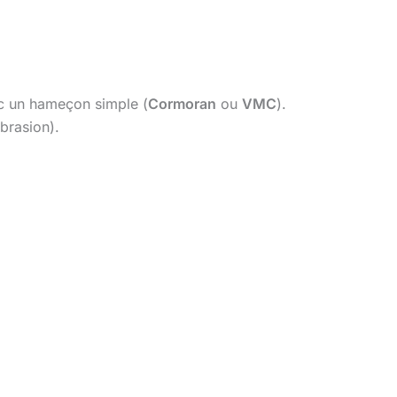
vec un hameçon simple (
Cormoran
ou
VMC
).
brasion).