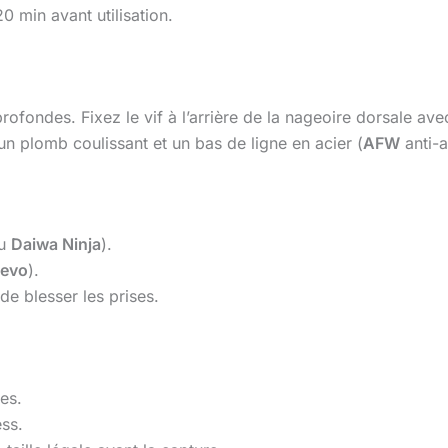
0 min avant utilisation.
rofondes. Fixez le vif à l’arrière de la nageoire dorsale a
 un plomb coulissant et un bas de ligne en acier (
AFW
anti-a
u
Daiwa Ninja
).
Revo
).
 de blesser les prises.
es.
ess.