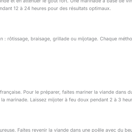
iande et en atténuer le goût fort. Une marinade à base de vi
pendant 12 à 24 heures pour des résultats optimaux.
on : rôtissage, braisage, grillade ou mijotage. Chaque méth
e française. Pour le préparer, faites mariner la viande dans
tez la marinade. Laissez mijoter à feu doux pendant 2 à 3 h
voureuse. Faites revenir la viande dans une poêle avec du be