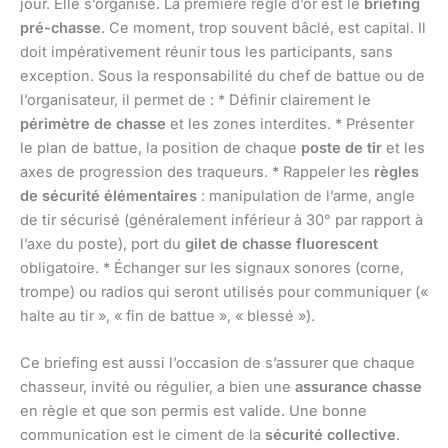
jour. Elle s’organise. La première règle d’or est le
briefing
pré-chasse
. Ce moment, trop souvent bâclé, est capital. Il
doit impérativement réunir tous les participants, sans
exception. Sous la responsabilité du chef de battue ou de
l’organisateur, il permet de : * Définir clairement le
périmètre de chasse
et les zones interdites. * Présenter
le plan de battue, la position de chaque
poste de tir
et les
axes de progression des traqueurs. * Rappeler les
règles
de sécurité élémentaires
: manipulation de l’arme, angle
de tir sécurisé (généralement inférieur à 30° par rapport à
l’axe du poste), port du
gilet de chasse fluorescent
obligatoire. * Échanger sur les signaux sonores (corne,
trompe) ou radios qui seront utilisés pour communiquer («
halte au tir », « fin de battue », « blessé »).
Ce briefing est aussi l’occasion de s’assurer que chaque
chasseur, invité ou régulier, a bien une
assurance chasse
en règle et que son permis est valide. Une bonne
communication est le ciment de la
sécurité collective
.