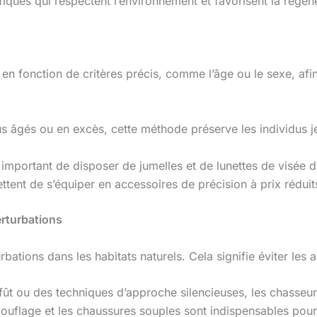
iques qui respectent l’environnement et favorisent la régén
en fonction de critères précis, comme l’âge ou le sexe, afin
s âgés ou en excès, cette méthode préserve les individus je
st important de disposer de jumelles et de lunettes de visée 
tent de s’équiper en accessoires de précision à prix réduit
rturbations
ations dans les habitats naturels. Cela signifie éviter les a
affût ou des techniques d’approche silencieuses, les chasseu
uflage et les chaussures souples sont indispensables pou