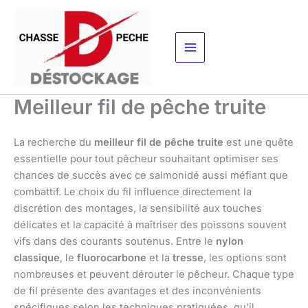
Aller
au
contenu
Meilleur fil de pêche truite
La recherche du
meilleur fil de pêche truite
est une quête
essentielle pour tout pêcheur souhaitant optimiser ses
chances de succès avec ce salmonidé aussi méfiant que
combattif. Le choix du fil influence directement la
discrétion des montages, la sensibilité aux touches
délicates et la capacité à maîtriser des poissons souvent
vifs dans des courants soutenus. Entre le
nylon
classique
, le
fluorocarbone
et la
tresse
, les options sont
nombreuses et peuvent dérouter le pêcheur. Chaque type
de fil présente des avantages et des inconvénients
spécifiques selon les techniques pratiquées, qu’il