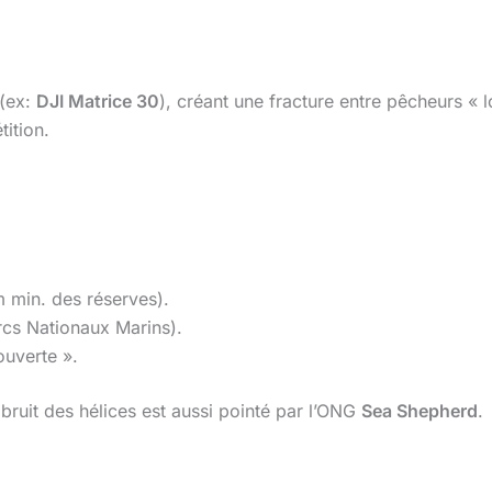
(ex:
DJI Matrice 30
), créant une fracture entre pêcheurs «
ition.
 min. des réserves).
rcs Nationaux Marins).
ouverte ».
 bruit des hélices est aussi pointé par l’ONG
Sea Shepherd
.