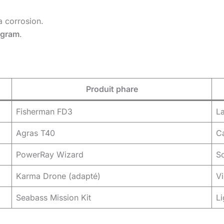
a corrosion.
ogram
.
Produit phare
Fisherman FD3
La
Agras T40
Ca
PowerRay Wizard
So
Karma Drone (adapté)
Vi
Seabass Mission Kit
L