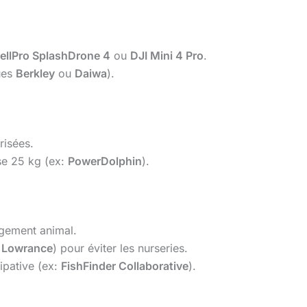
ellPro SplashDrone 4
ou
DJI Mini 4 Pro
.
ues
Berkley
ou
Daiwa
).
risées.
se 25 kg (ex:
PowerDolphin
).
ngement animal.
u
Lowrance
) pour éviter les nurseries.
ipative (ex:
FishFinder Collaborative
).