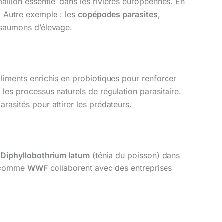
aillon essentiel dans les rivières européennes. En
u. Autre exemple : les
copépodes parasites
,
s saumons d’élevage.
aliments enrichis en probiotiques pour renforcer
t les processus naturels de régulation parasitaire.
asités pour attirer les prédateurs.
u
Diphyllobothrium latum
(ténia du poisson) dans
ns comme
WWF
collaborent avec des entreprises