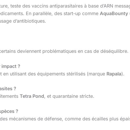
lture, teste des vaccins antiparasitaires à base d’ARN messa
médicaments. En parallèle, des start-up comme
AquaBounty
usage d’antibiotiques.
ertains deviennent problématiques en cas de déséquilibre.
r impact ?
et en utilisant des équipements stérilisés (marque
Rapala
).
asites ?
raitements
Tetra Pond
, et quarantaine stricte.
espèces ?
r des mécanismes de défense, comme des écailles plus épai