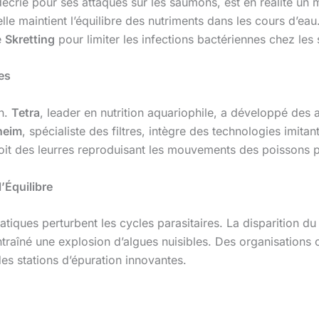
décrié pour ses attaques sur les saumons, est en réalité un m
lle maintient l’équilibre des nutriments dans les cours d’ea
e
Skretting
pour limiter les infections bactériennes chez le
es
on.
Tetra
, leader en nutrition aquariophile, a développé des 
heim
, spécialiste des filtres, intègre des technologies imitan
it des leurres reproduisant les mouvements des poissons par
’Équilibre
tiques perturbent les cycles parasitaires. La disparition d
a entraîné une explosion d’algues nuisibles. Des organisatio
des stations d’épuration innovantes.