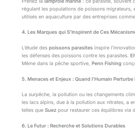
Prenez la
lamproie marine
: ce parasite, souvent 
régulant les populations de poissons migrateurs, e
utilisés en aquaculture par des entreprises comm
4. Les Marques qui S’Inspirent de Ces Mécanism
L’étude des
poissons parasites
inspire l’innovati
les défenses des poissons contre les parasites.
E
Même dans la pêche sportive,
Penn Fishing
conço
5. Menaces et Enjeux : Quand l’Humain Perturbe l
La surpêche, la pollution ou les changements clima
les lacs alpins, due à la pollution aux nitrates, 
telles que
Suez
pour restaurer ces équilibres via 
6. Le Futur : Recherche et Solutions Durables