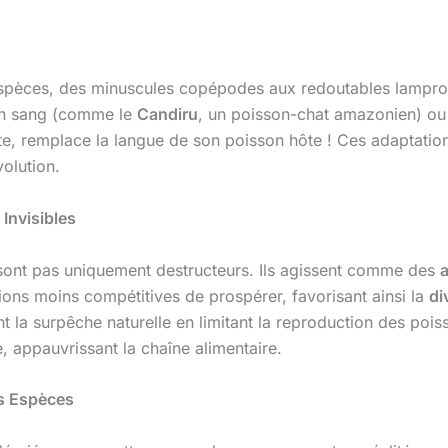
spèces, des minuscules copépodes aux redoutables lamproi
son sang (comme le
Candiru
, un poisson-chat amazonien) ou
ite, remplace la langue de son poisson hôte ! Ces adaptati
olution.
Invisibles
 sont pas uniquement destructeurs. Ils agissent comme des
a
ons moins compétitives de prospérer, favorisant ainsi la
di
nt la surpêche naturelle en limitant la reproduction des po
, appauvrissant la chaîne alimentaire.
es Espèces