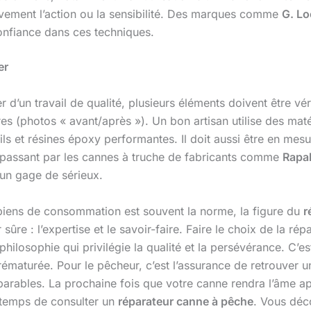
ativement l’action ou la sensibilité. Des marques comme
G. L
onfiance dans ces techniques.
er
r d’un travail de qualité, plusieurs éléments doivent être vé
ures (photos « avant/après »). Un bon artisan utilise des mat
fils et résines époxy performantes. Il doit aussi être en mesu
 passant par les cannes à truche de fabricants comme
Rapa
t un gage de sérieux.
iens de consommation est souvent la norme, la figure du
r
sûre : l’expertise et le savoir-faire. Faire le choix de la rép
ilosophie qui privilégie la qualité et la persévérance. C’est
ématurée. Pour le pêcheur, c’est l’assurance de retrouver u
parables. La prochaine fois que votre canne rendra l’âme a
e temps de consulter un
réparateur canne à pêche
. Vous déc