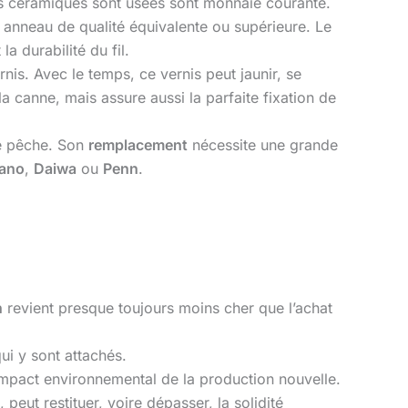
s céramiques sont usées sont monnaie courante.
el anneau de qualité équivalente ou supérieure. Le
a durabilité du fil.
is. Avec le temps, ce vernis peut jaunir, se
a canne, mais assure aussi la parfaite fixation de
e pêche. Son
remplacement
nécessite une grande
ano
,
Daiwa
ou
Penn
.
n
revient presque toujours moins cher que l’achat
ui y sont attachés.
mpact environnemental de la production nouvelle.
, peut restituer, voire dépasser, la solidité