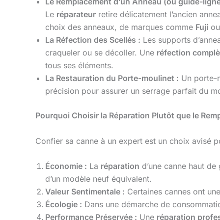
Le Remplacement d’un Anneau (ou guide-ligne
Le
réparateur
retire délicatement l’ancien annea
choix des anneaux, de marques comme
Fuji
o
La Réfection des Scellés :
Les supports d’anneau
craqueler ou se décoller. Une
réfection complè
tous ses éléments.
La Restauration du Porte-moulinet :
Un porte-m
précision pour assurer un serrage parfait du 
Pourquoi Choisir la Réparation Plutôt que le Rem
Confier sa canne à un expert est un choix avisé p
Économie :
La
réparation
d’une canne haut d
d’un modèle neuf équivalent.
Valeur Sentimentale :
Certaines cannes ont une h
Écologie :
Dans une démarche de consommation r
Performance Préservée :
Une
réparation profe