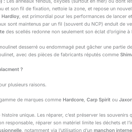
) :
Les anneaux fendus, oxydés (surtout en mer) ou dont le
u et son fil de fixation, nettoie la zone, et repose un nouv
u
Hardloy
, est primordial pour les performances de lancer et l
x sont maintenus par un fil (souvent du NCP) enduit de vern
te
des scellés redonne non seulement son éclat d’origine à l
oulinet desserré ou endommagé peut gâcher une partie d
moulinet, avec des pièces de fabricants réputés comme
Shim
placment ?
our plusieurs raisons.
e gamme de marques comme
Hardcore
,
Carp Spirit
ou
Jaxo
istoire unique. Les réparer, c’est préserver les souvenirs q
esponsable, réparer son matériel limite les déchets et l’i
ssionnelle
, notamment via l’utilisation d’un
manchon interne