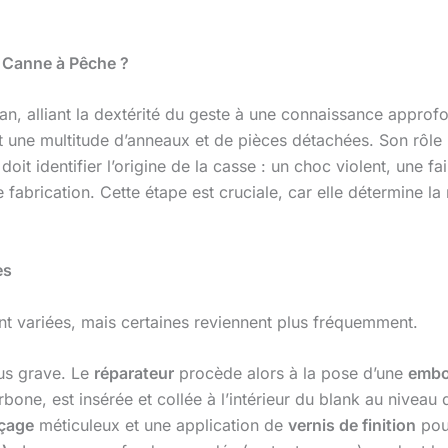
ur Canne à Pêche ?
san, alliant la dextérité du geste à une connaissance appro
s et une multitude d’anneaux et de pièces détachées. Son rôle 
l doit identifier l’origine de la casse : un choc violent, une f
 fabrication. Cette étape est cruciale, car elle détermine 
es
 variées, mais certaines reviennent plus fréquemment.
lus grave. Le
réparateur
procède alors à la pose d’une
embo
one, est insérée et collée à l’intérieur du blank au niveau de
çage
méticuleux et une application de
vernis de finition
pour