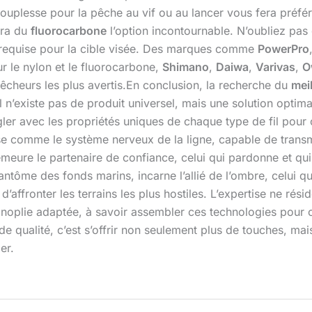
ouplesse pour la pêche au vif ou au lancer vous fera préfér
era du
fluorocarbone
l’option incontournable. N’oubliez pa
requise pour la cible visée. Des marques comme
PowerPro
r le nylon et le fluorocarbone,
Shimano
,
Daiwa
,
Varivas
,
O
êcheurs les plus avertis.En conclusion, la recherche du
meil
l n’existe pas de produit universel, mais une solution opti
ongler avec les propriétés uniques de chaque type de fil po
mpose comme le système nerveux de la ligne, capable de trans
emeure le partenaire de confiance, celui qui pardonne et qui 
ntôme des fonds marins, incarne l’allié de l’ombre, celui qui,
’affronter les terrains les plus hostiles. L’expertise ne rés
panoplie adaptée, à savoir assembler ces technologies pour
de qualité, c’est s’offrir non seulement plus de touches, mai
er.