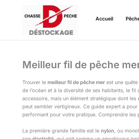
Aller
au
Accueil
Pêch
contenu
Meilleur fil de pêche me
Trouver le
meilleur fil de pêche mer
est une quête 
de l’océan et à la diversité de ses habitants, le fil
accessoire, mais un élément stratégique dont les c
peut sembler vertigineux. Ce guide expert a pour
performant pour votre pratique. Comprendre les pr
La première grande famille est le
nylon
, ou monof
son
élasticité
, qui agit comme un amortisseur lors