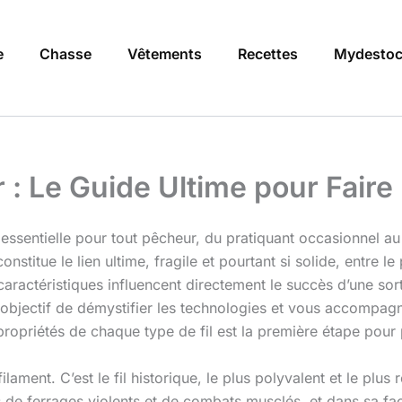
e
Chasse
Vêtements
Recettes
Mydestoc
r : Le Guide Ultime pour Faire
essentielle pour tout pêcheur, du pratiquant occasionnel a
 constitue le lien ultime, fragile et pourtant si solide, entre 
aractéristiques influencent directement le succès d’une sort
 objectif de démystifier les technologies et vous accompag
opriétés de chaque type de fil est la première étape pour 
ilament. C’est le fil historique, le plus polyvalent et le plu
 de ferrages violents et de combats musclés, et dans sa fac