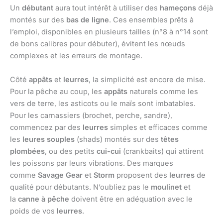
Un
débutant
aura tout intérêt à utiliser des
hameçons
déjà
montés sur des
bas de ligne
. Ces ensembles prêts à
l’emploi, disponibles en plusieurs tailles (n°8 à n°14 sont
de bons calibres pour débuter), évitent les nœuds
complexes et les erreurs de montage.
Côté
appâts
et
leurres
, la simplicité est encore de mise.
Pour la pêche au coup, les
appâts
naturels comme les
vers de terre, les asticots ou le maïs sont imbatables.
Pour les carnassiers (brochet, perche, sandre),
commencez par des
leurres
simples et efficaces comme
les
leures souples
(shads) montés sur des
têtes
plombées
, ou des petits
cui-cui
(crankbaits) qui attirent
les poissons par leurs vibrations. Des marques
comme
Savage Gear
et
Storm
proposent des
leurres
de
qualité pour débutants. N’oubliez pas le
moulinet
et
la
canne à pêche
doivent être en adéquation avec le
poids de vos
leurres
.