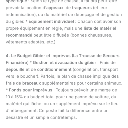
spécifique
: Selon le type de chasse, il faudra peut-être
prévoir la location d’
appeaux
, de
traqueurs
(et leur
indemnisation), ou du matériel de dépeçage et de gestion
du gibier. *
Équipement individuel
: Chacun doit avoir son
propre équipement en règle, mais une
liste de matériel
recommandé
peut être diffusée (bonnes chaussures,
vêtements adaptés, etc.).
4. Le Budget Gibier et Imprévus (La Trousse de Secours
Financière)
*
Gestion et évacuation du gibier
: Frais de
dépouille
et de
conditionnement
(congélation, transport
vers le boucher). Parfois, le plan de chasse implique des
frais de braceaux
supplémentaires pour certains animaux.
*
Fonds pour imprévus
: Toujours prévoir une marge de
10 à 15% du budget total pour une panne de voiture, du
matériel qui lâche, ou un supplément imprévu sur le lieu
d’hébergement. Ce poste fait la différence entre un
désastre et un simple contretemps.